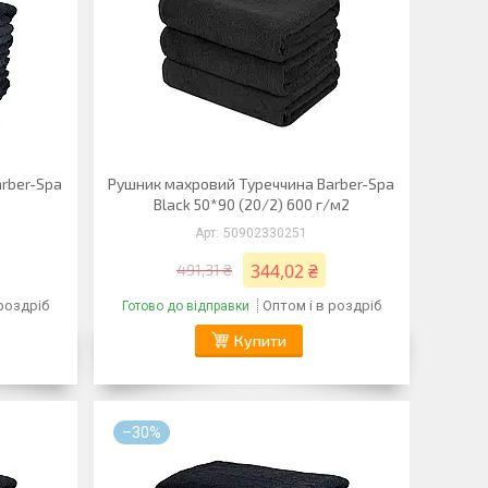
rber-Spa
Рушник махровий Туреччина Barber-Spa
Black 50*90 (20/2) 600 г/м2
50902330251
344,02 ₴
491,31 ₴
 роздріб
Оптом і в роздріб
Готово до відправки
Купити
–30%