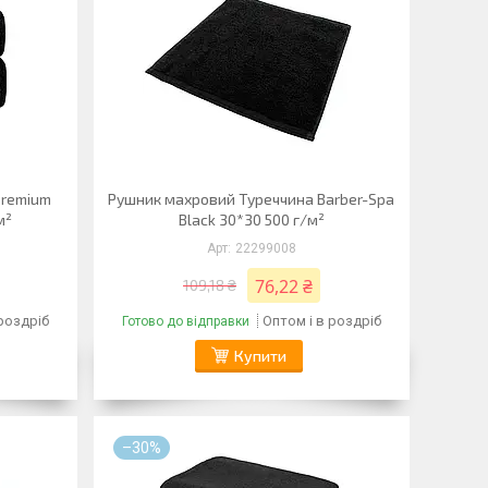
Premium
Рушник махровий Туреччина Barber-Spa
м²
Black 30*30 500 г/м²
22299008
76,22 ₴
109,18 ₴
 роздріб
Оптом і в роздріб
Готово до відправки
Купити
–30%