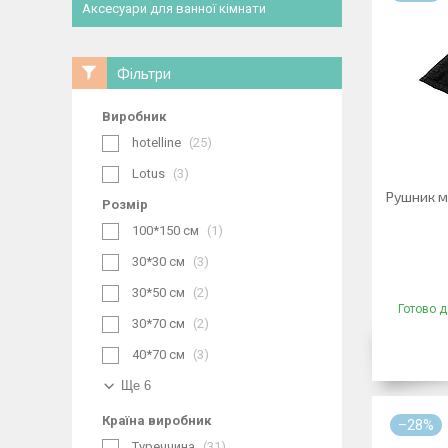
Аксесуари для ванної кімнати
Фільтри
Виробник
hotelline
25
Lotus
3
Рушник м
Розмір
100*150 см
1
30*30 см
3
30*50 см
2
Готово д
30*70 см
2
40*70 см
3
Ще 6
Країна виробник
–28%
Туреччина
31