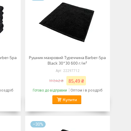
rber-Spa
Рушник махровий Туреччина Barber-Spa
Black 30*30 600 г/м²
22297712
85,49 ₴
117,42 ₴
 роздріб
Оптом і в роздріб
Готово до відправки
Купити
–30%