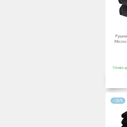
Рушни
Microc
Готово д
–26%