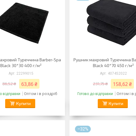
ахровий Туреччина Barber-Spa
Рушник махровий Туреччина Ba
Black 30*30 400 г/м²
Black 40*70 450 г/м²
22299015
407452022
63,86 ₴
158,62 ₴
86,52 ₴
231,75 ₴
Оптом і в роздріб
Оптом і в
о відправки
Готово до відправки
Купити
Купити
–32%