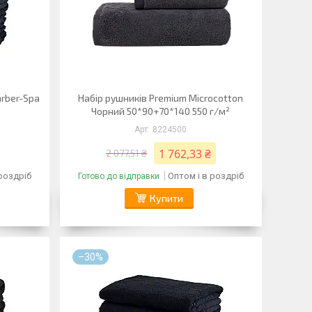
rber-Spa
Набір рушників Premium Microcotton
Чорний 50*90+70*140 550 г/м²
8224500
1 762,33 ₴
2 077,51 ₴
 роздріб
Оптом і в роздріб
Готово до відправки
Купити
–30%