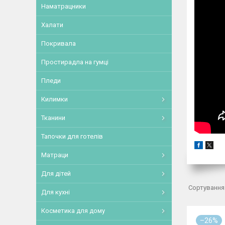
Наматрацники
Халати
Покривала
Простирадла на гумці
Пледи
Килимки
Тканини
Тапочки для готелів
Матраци
Для дітей
Для кухні
Косметика для дому
–26%