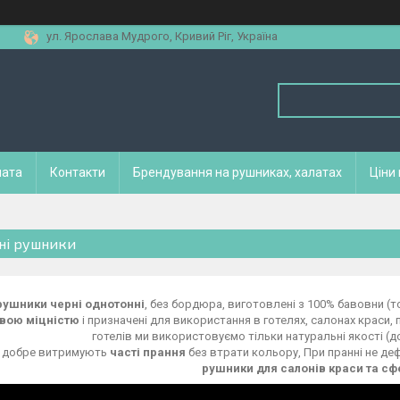
ул. Ярослава Мудрого, Кривий Ріг, Україна
лата
Контакти
Брендування на рушниках, халатах
Ціни
ні рушники
рушники черні однотонні
, без бордюра, виготовлені з 100% бавовни (
вою міцністю
і призначені для використання в готелях, салонах краси, 
готелів ми використовуємо тільки натуральні якості (до
 добре витримують
часті прання
без втрати кольору, При пранні не д
рушники для салонів краси та с