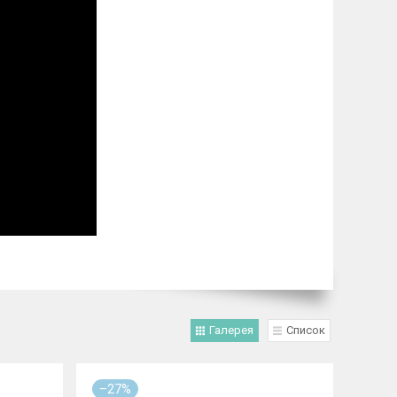
Галерея
Список
–27%