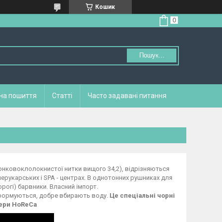
Кошик
Пошук...
 на пошиття
Статті
Часто задавані питання
тонковоклолокнистої нитки вищого 34,2), відрізняються
перукарських і SPA - центрах. В однотонних рушниках для
рогі) барвники. Власний імпорт.
еформуються, добре вбирають воду.
Це спеціальні чорні
фери HoReCa