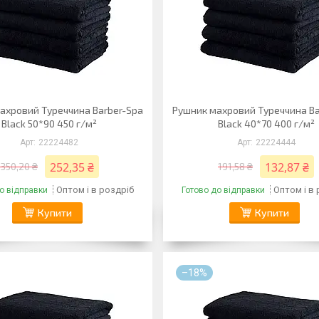
ахровий Туреччина Barber-Spa
Рушник махровий Туреччина Ba
Black 50*90 450 г/м²
Black 40*70 400 г/м²
22224482
22224444
252,35 ₴
132,87 ₴
350,20 ₴
191,58 ₴
Оптом і в роздріб
Оптом і в
о відправки
Готово до відправки
Купити
Купити
–18%