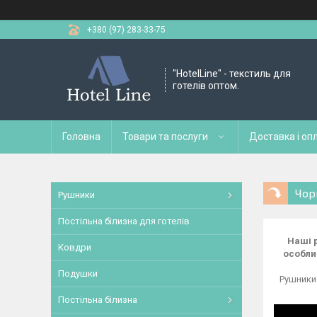
+380 (97) 283-33-75
"HotelLine" - текстиль для
готелів оптом.
Головна
Товари та послуги
Доставка і оп
Чор
Рушники
Постільна білизна для готелів
Наші 
Ковдри
особли
Подушки
Рушники
Постільна білизна