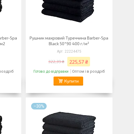
rber-Spa
Рушник махровий Туреччина Barber-Spa
/м2
Black 50*90 400 г/м²
22224475
225,57 ₴
322,39 ₴
 роздріб
Оптом і в роздріб
Готово до відправки
Купити
–30%