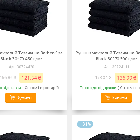
ахровий Туреччина Barber-Spa
Рушник махровий Туреччина Ba
Black 30*70 450 г/м²
Black 30*70 500 г/м²
30724420
30724111
121,54 ₴
136,99 ₴
166,86 ₴
173,04 ₴
Оптом і в роздріб
Оптом і в
о відправки
Готово до відправки
Купити
Купити
–31%