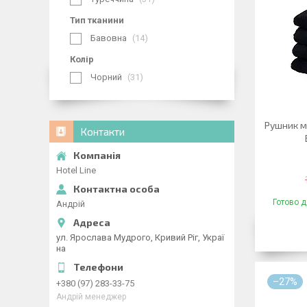
Тип тканини
Бавовна
14
Колір
Чорний
31
Рушник м
Контакти
Hotel Line
Готово д
Андрій
ул. Ярослава Мудрого, Кривий Ріг, Украї
на
–27%
+380 (97) 283-33-75
Андрій менеджер