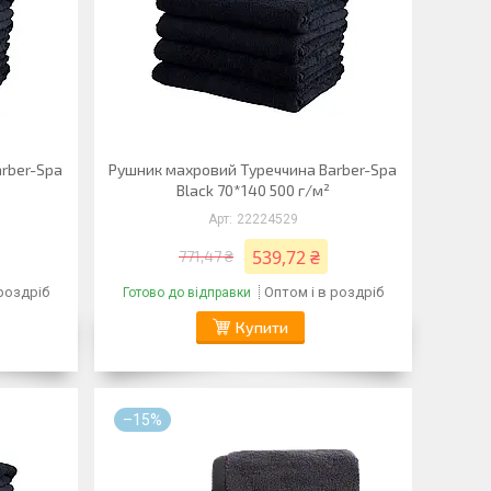
rber-Spa
Рушник махровий Туреччина Barber-Spa
Black 70*140 500 г/м²
22224529
539,72 ₴
771,47 ₴
 роздріб
Оптом і в роздріб
Готово до відправки
Купити
–15%