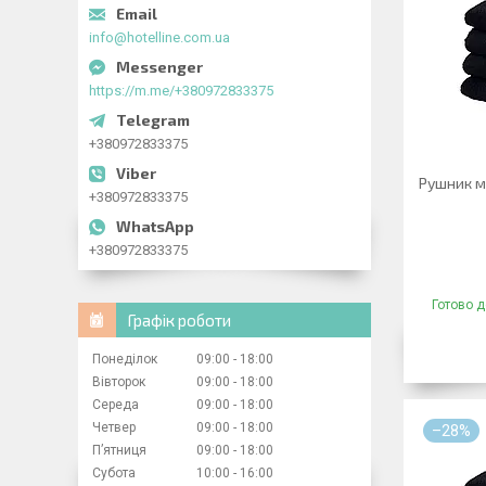
info@hotelline.com.ua
https://m.me/+380972833375
+380972833375
Рушник м
+380972833375
+380972833375
Готово д
Графік роботи
Понеділок
09:00
18:00
Вівторок
09:00
18:00
Середа
09:00
18:00
Четвер
09:00
18:00
–28%
Пʼятниця
09:00
18:00
Субота
10:00
16:00