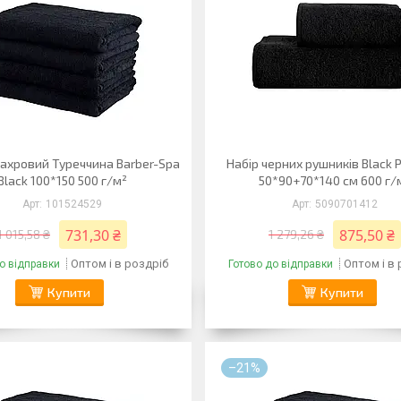
ахровий Туреччина Barber-Spa
Набір черних рушників Black 
Black 100*150 500 г/м²
50*90+70*140 см 600 г/
101524529
5090701412
731,30 ₴
875,50 ₴
1 015,58 ₴
1 279,26 ₴
Оптом і в роздріб
Оптом і в
о відправки
Готово до відправки
Купити
Купити
–21%