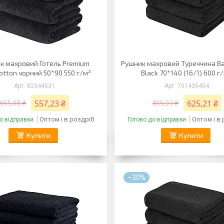
к махровий Готель Premium
Рушник махровий Туреччина Ba
otton чорний 50*90 550 г/м²
Black 70*140 (16/1) 600 г
82344531
701435454
557,23 ₴
625,21 ₴
655,08 ₴
855,93 ₴
Оптом і в роздріб
Оптом і в
о відправки
Готово до відправки
Купити
Купити
–30%