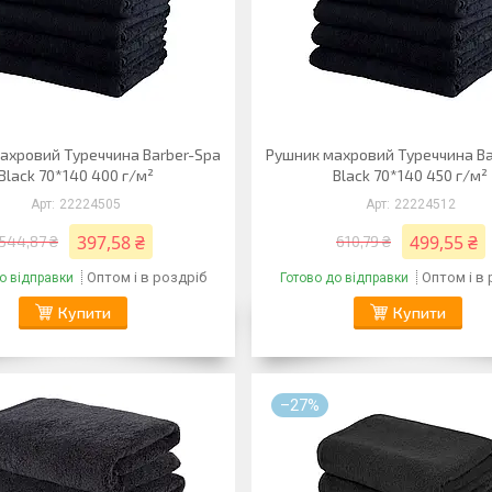
ахровий Туреччина Barber-Spa
Рушник махровий Туреччина Ba
Black 70*140 400 г/м²
Black 70*140 450 г/м²
22224505
22224512
397,58 ₴
499,55 ₴
544,87 ₴
610,79 ₴
Оптом і в роздріб
Оптом і в
о відправки
Готово до відправки
Купити
Купити
–27%