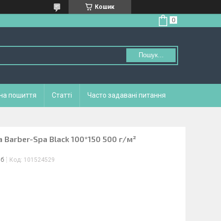
Кошик
Пошук...
 на пошиття
Статті
Часто задавані питання
Barber-Spa Black 100*150 500 г/м²
іб
Код:
101524529