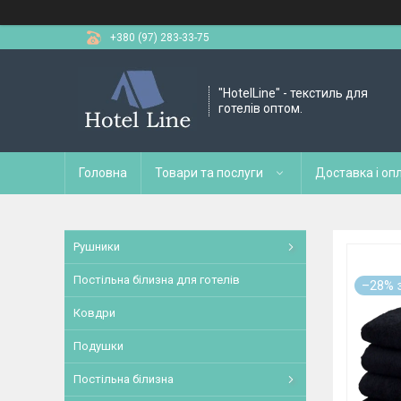
+380 (97) 283-33-75
"HotelLine" - текстиль для
готелів оптом.
Головна
Товари та послуги
Доставка і оп
Рушники
Постільна білизна для готелів
–28%
Ковдри
Подушки
Постільна білизна