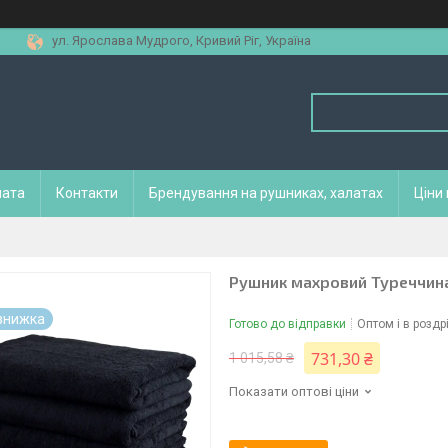
ул. Ярослава Мудрого, Кривий Ріг, Україна
лата
Контакти
Брендування на рушниках, халатах
Ціни
Рушник махровий Туреччина 
Готово до відправки
Оптом і в роздр
731,30 ₴
1 015,58 ₴
Показати оптові ціни