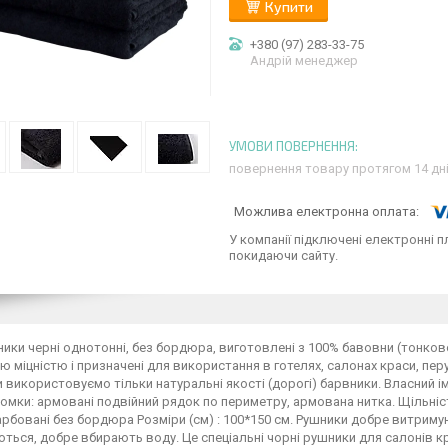
Купити
+380 (97) 283-33-75
Андрій менеджер
повернення товару протягом 14 дн
У компанії підключені електронні п
покидаючи сайту.
ики черні однотонні, без бордюра, виготовлені з 100% бавовни (тонков
 міцністю і призначені для використання в готелях, салонах краси, перу
и використовуємо тільки натуральні якості (дорогі) барвники. Власний і
омки: армовані подвійний рядок по периметру, армована нитка. Щільніс
рбовані без бордюра Розміри (см) : 100*150 см. Рушники добре витримую
ься, добре вбирають воду. Це спеціальні чорні рушники для салонів 