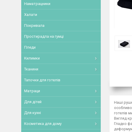
Наматрацники
Халати
Покривала
Простирадла на гумці
Пледи
Килимки
Тканини
Тапочки для готелів
Матраци
Для дітей
Наші рушн
особливою
Для кухні
готелів м
Вигляд кр
Гладко фа
Косметика для дому
деформуют