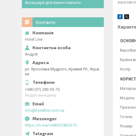
логотип п
Аксесуари для ванної кімнати
Контакти
Характ
Hotel Line
ОСНОВН
Виробни
Андрій
Країна 
Колір
ул. Ярослава Мудрого, Кривий Ріг, Украї
на
КОРИСТ
Матеріа
+380 (97) 283-33-75
Андрій менеджер
Мoдель
Признач
info@hotelline.com.ua
Готель
https://m.me/+380972833375
Розмір
Щільніс