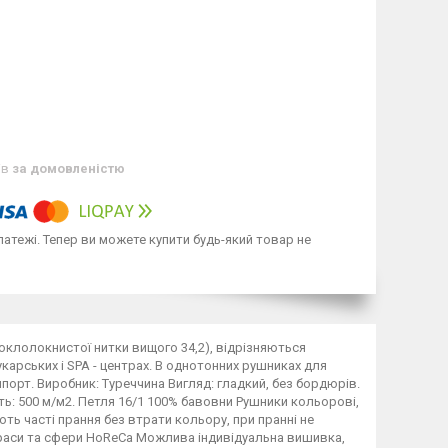
ів
за домовленістю
латежі. Тепер ви можете купити будь-який товар не
оклолокнистої нитки вищого 34,2), відрізняються
карських і SPA - центрах. В однотонних рушниках для
мпорт. Виробник: Туреччина Вигляд: гладкий, без бордюрів.
ть: 500 м/м2. Петля 16/1 100% бавовни Рушники кольорові,
ть часті прання без втрати кольору, при пранні не
краси та сфери HoReCa Можлива індивідуальна вишивка,