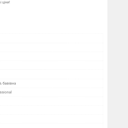
 ціни!
% бавівна
ssional