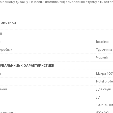
о вашому дизайну. На великі (комплексні) замовлення отримують оптові
еристики
І
к
hotelline
виробник
Туреччина
Чорний
УВАЛЬНИЦЬКІ ХАРАКТЕРИСТИКИ
л
Махра 100
Hotel profe
ення
Для сауні
Да
100*150 см
ть рушника
500 г/м2