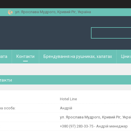
ул. Ярослава Мудрого, Кривий Ріг, Україна
лата
Контакти
Брендування на рушниках, халатах
Ціни
такти
Hotel Line
Андрій
ул. Ярослава Мудрого, Кривий Ріг, Укра
+380 (97) 283-33-75
Андрій менеджер