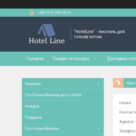
+380 (97) 283-33-75
"HotelLine" - текстиль для
готелів оптом.
Головна
Товари та послуги
Доставка і оп
Кон
Рушники
Постільна білизна для готелів
Ковдри
Подушки
Постільна білизна