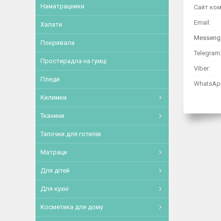
Наматрацники
Халати
Покривала
Простирадла на гумці
Пледи
Килимки
Тканини
Тапочки для готелів
Матраци
Для дітей
Для кухні
Косметика для дому