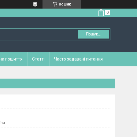
Кошик
Пошук...
 на пошиття
Статті
Часто задавані питання
їна