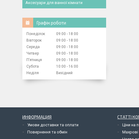
Аксесуари для ванної кімнати
Графік роботи
Понеділок
09:00
18:00
Вівторок
09:00
18:00
Середа
09:00
18:00
Четвер
09:00
18:00
Пʼятниця
09:00
18:00
Субота
10:00
16:00
Неділя
Вихідний
ИНФОРМАЦИЯ
СТАТТІ КО
Умови доставки та оплати
Ціни на 
Повернення та обмін
Махрові 