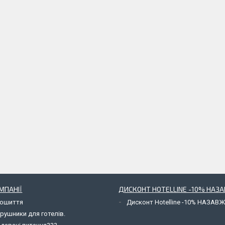
МПАНІЇ
ДИСКОНТ HOTELLINE -10% НАЗ
пошиття
Дисконт Hotelline -10% НАЗАВ
рушники для готелів.