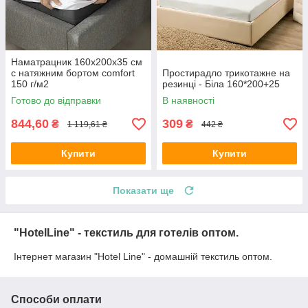
Наматрацник 160х200х35 см
с натяжним бортом comfort
Простирадло трикотажне на
150 г/м2
резинці - Біла 160*200+25
Готово до відправки
В наявності
844,60
309
₴
₴
1 119,61 ₴
442 ₴
Купити
Купити
Показати ще
"HotelLine" - текстиль для готелів оптом.
Інтернет магазин "Hotel Line" - домашній текстиль оптом.
Способи оплати