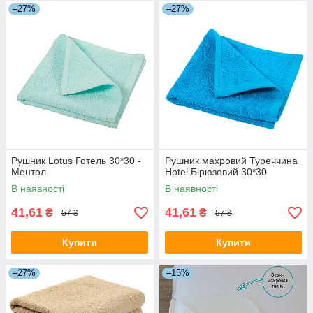
–27%
–27%
Рушник Lotus Готель 30*30 -
Рушник махровий Туреччина
Ментол
Hotel Бірюзовий 30*30
В наявності
В наявності
41,61
41,61
₴
₴
57 ₴
57 ₴
Купити
Купити
–27%
–15%