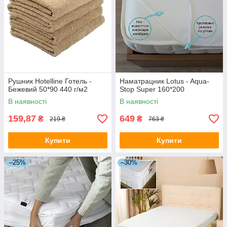
Рушник Hotelline Готель -
Наматрацник Lotus - Aqua-
Бежевий 50*90 440 г/м2
Stop Super 160*200
В наявності
В наявності
159,87
649
₴
₴
219 ₴
763 ₴
Купити
Купити
–25%
–30%