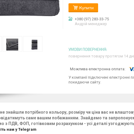
Купити
+380 (97) 283-33-75
Андрій менеджер
повернення товару протягом 14 дн
У компанії підключені електронні п
покидаючи сайту.
не знайшли потрібного кольору, розміру чи ціна вас не влаштову
овідатимуть саме вашим побажанням. Знайдемо та запропонуєм
 з ПДВ, ФОП, готівковим розрахунком - усі деталі узгоджуют