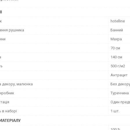
І
к
hotelline
ення рушника
Банний
ини
Махра
70 см
а
140 см
ть
500 г/м2
Антрацит
а декору, малюнка
Без декор
виробник
Туреччина
тація
Один пред
ь в наборі
1 шт.
МАТЕРІАЛУ
100 %