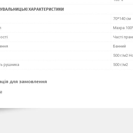
УВАЛЬНИЦЬКІ ХАРАКТЕРИСТИКИ
70*140 см
л
Махра 100
ості
Часті пран
ення
Банний
500 г/м2 Ho
ть рушника
500 г/м2
ація для замовлення
 ₴