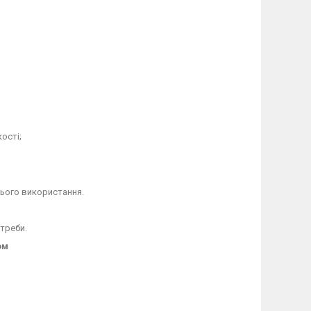
ості;
шнього використання.
треби.
ом