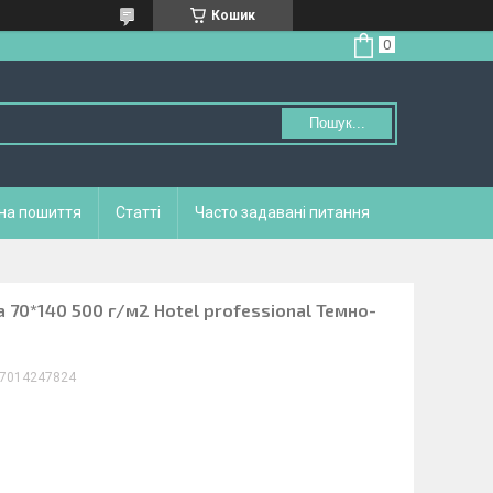
Кошик
Пошук...
 на пошиття
Статті
Часто задавані питання
70*140 500 г/м2 Hotel professional Темно-
7014247824