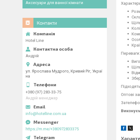
Аксесуари для ванної кімнати
Характер
Розм
Скл
Контакти
Щіль
Колі
Комп
Особ
Hotel Line
Краї
Переваги:
Андрій
Виго
Щіль
ул. Ярослава Мудрого, Кривий Ріг, Украї
Відм
на
Збер
Підходять
+380 (97) 283-33-75
Оптові за
Андрій менеджер
Зателефон
Виконуєм
info@hotelline.com.ua
https://m.me/+380972833375
Характ