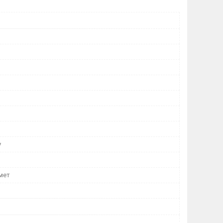
у
мет