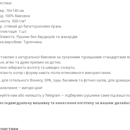
истики:
ір: 70×140 см
ад: 100% бавовна
ність: 500 г/м²
р: стійкий до багаторазових прань
лектація: 1 шт.
ливість: Рушник без бардюрів та жакардів
на виробник: Туреччина
товлені з натуральної бавовни за сучасними турецькими стандартами як
ні, м’які та дуже приємні на дотик;
інно вбирають вологу та швидко сохнуть;
ігають колір і форму навіть після інтенсивного використання;
 для готельного бізнесу, SPA, саун, басейнів та фітнес-залів, для дома
мовлення — вигідні ціни!
уйте нам або напишіть у Telegram — підберемо рушники саме під ваші по
о індивідуальну вишивку та нанесення логотипу за вашим дизайн
еристики