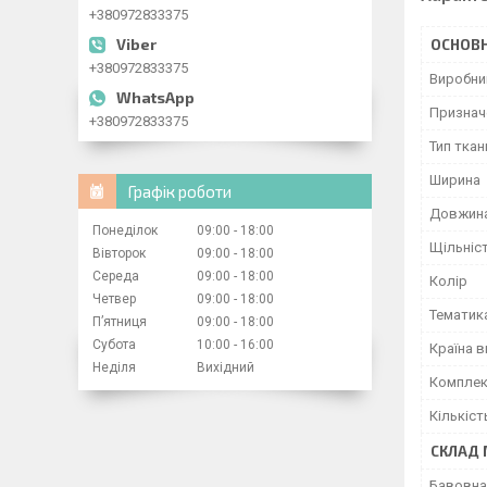
+380972833375
ОСНОВН
+380972833375
Виробни
Признач
+380972833375
Тип ткан
Ширина
Графік роботи
Довжин
Понеділок
09:00
18:00
Щільніс
Вівторок
09:00
18:00
Середа
09:00
18:00
Колір
Четвер
09:00
18:00
Тематик
Пʼятниця
09:00
18:00
Субота
10:00
16:00
Країна 
Неділя
Вихідний
Комплек
Кількіст
СКЛАД 
Бавовна