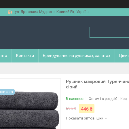
ул. Ярослава Мудрого, Кривий Ріг, Україна
лата
Контакти
Брендування на рушниках, халатах
Ціни
Рушник махровий Туреччина 
сірий
В наявності
Оптом і в роздріб
Код:
446 ₴
695 ₴
Показати оптові ціни