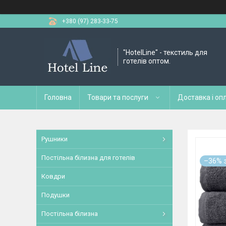
+380 (97) 283-33-75
"HotelLine" - текстиль для
готелів оптом.
Головна
Товари та послуги
Доставка і оп
Рушники
Постільна білизна для готелів
–36%
Ковдри
Подушки
Постільна білизна