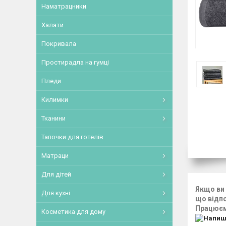
Наматрацники
Халати
Покривала
Простирадла на гумці
Пледи
Килимки
Тканини
Тапочки для готелів
Матраци
Для дітей
Якщо ви 
Для кухні
що відп
Працюємо
Косметика для дому