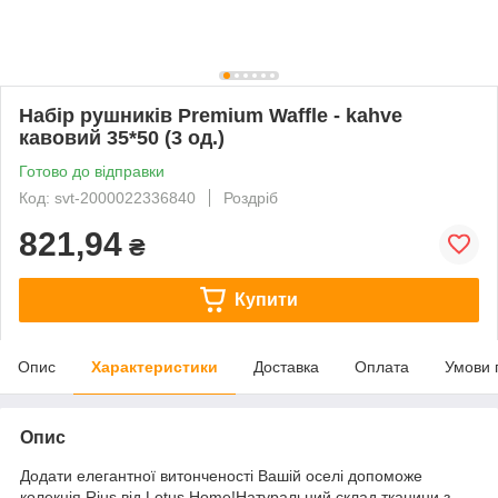
Набір рушників Premium Waffle - kahve
кавовий 35*50 (3 од.)
Готово до відправки
Код: svt-2000022336840
Роздріб
821,94
₴
Купити
Опис
Характеристики
Доставка
Оплата
Умови 
Опис
Додати елегантної витонченості Вашій оселі допоможе
колекція Rius від Lotus Home!Натуральний склад тканини з