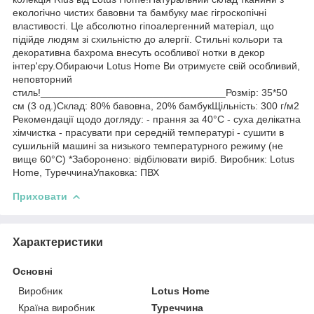
екологічно чистих бавовни та бамбуку має гігроскопічні
властивості. Це абсолютно гіпоалергенний матеріал, що
підійде людям зі схильністю до алергії. Стильні кольори та
декоративна бахрома внесуть особливої нотки в декор
інтер'єру.Обираючи Lotus Home Ви отримуєте свій особливий,
неповторний
стиль!_________________________________Розмір: 35*50
см (3 од.)Склад: 80% бавовна, 20% бамбукЩільність: 300 г/м2
Рекомендації щодо догляду: - прання за 40°C - суха делікатна
хімчистка - прасувати при середній температурі - сушити в
сушильній машині за низького температурного режиму (не
вище 60°C) *Заборонено: відбілювати виріб. Виробник: Lotus
Home, ТуреччинаУпаковка: ПВХ
Приховати
Характеристики
Основні
Виробник
Lotus Home
Країна виробник
Туреччина