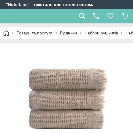
"HotelLine" - текстиль для готелів оптом.
Товари та послуги
Рушники
Набори рушників
Наб