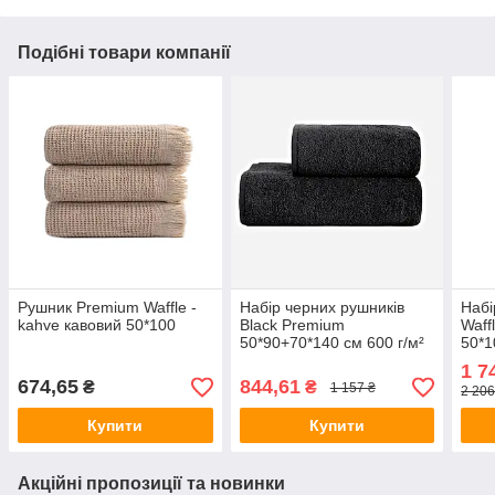
Подібні товари компанії
Рушник Premium Waffle -
Набір черних рушників
Набі
kahve кавовий 50*100
Black Premium
Waff
50*90+70*140 см 600 г/м²
50*1
1 7
674,65
844,61
₴
₴
1 157 ₴
2 206
Купити
Купити
Акційні пропозиції та новинки