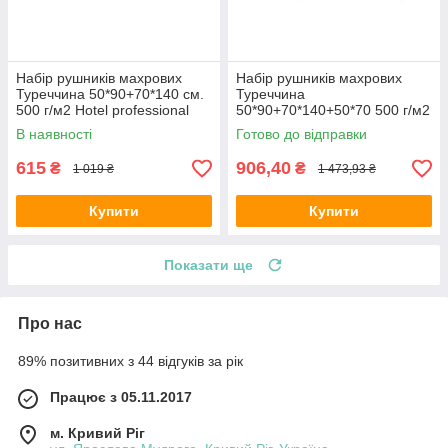
Набір рушників махрових
Набір рушників махрових
Туреччина 50*90+70*140 см.
Туреччина
500 г/м2 Hotel professional
50*90+70*140+50*70 500 г/м2
Винно-рожевий
Hotel professional Бежевий
В наявності
Готово до відправки
615
906,40
₴
₴
1 019 ₴
1 473,93 ₴
Купити
Купити
Показати ще
Про нас
89% позитивних з 44 відгуків за рік
Працює з 05.11.2017
м. Кривий Ріг