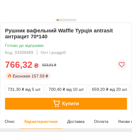
Рушник вафельний Waffle Турція antrasit
антрацит 70*140
Готово до відправки
Код: 33308489
Опт і роздріб
766,32
₴
923,91 ₴
Економія
157.59 ₴
731,30 ₴
від 5 шт.
700,40 ₴
від 10 шт.
659,20 ₴
від 20 шт.
Купити
Опис
Характеристики
Доставка
Оплата
Умови 