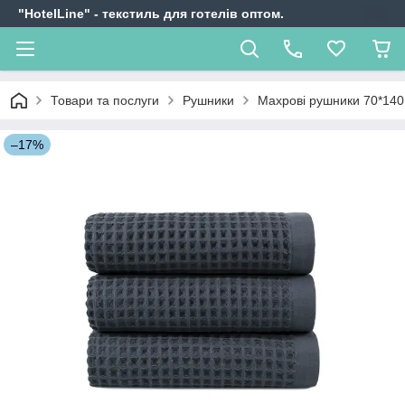
"HotelLine" - текстиль для готелів оптом.
Товари та послуги
Рушники
Махрові рушники 70*140
–17%