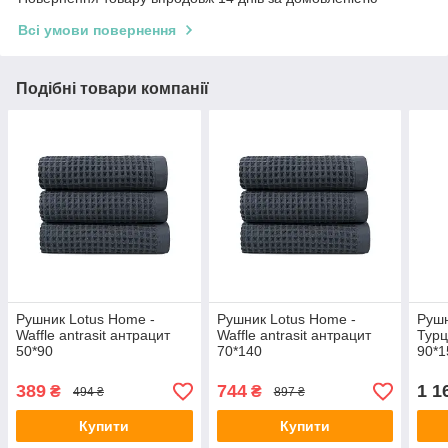
Всі умови повернення
Подібні товари компанії
Рушник Lotus Home -
Рушник Lotus Home -
Рушн
Waffle antrasit антрацит
Waffle antrasit антрацит
Турц
50*90
70*140
90*1
389
744
1 1
₴
₴
494 ₴
897 ₴
Купити
Купити