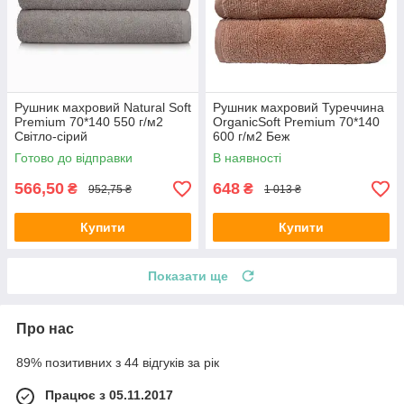
Рушник махровий Natural Soft
Рушник махровий Туреччина
Premium 70*140 550 г/м2
OrganicSoft Premium 70*140
Світло-сірий
600 г/м2 Беж
Готово до відправки
В наявності
566,50
648
₴
₴
952,75 ₴
1 013 ₴
Купити
Купити
Показати ще
Про нас
89% позитивних з 44 відгуків за рік
Працює з 05.11.2017