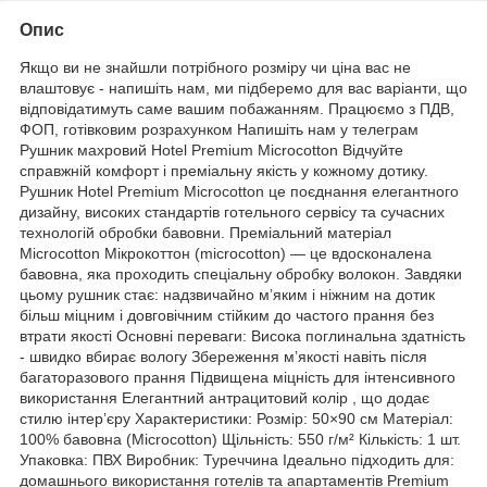
Опис
Якщо ви не знайшли потрібного розміру чи ціна вас не
влаштовує - напишіть нам, ми підберемо для вас варіанти, що
відповідатимуть саме вашим побажанням. Працюємо з ПДВ,
ФОП, готівковим розрахунком Напишіть нам у телеграм
Рушник махровий Hotel Premium Microcotton Відчуйте
справжній комфорт і преміальну якість у кожному дотику.
Рушник Hotel Premium Microcotton це поєднання елегантного
дизайну, високих стандартів готельного сервісу та сучасних
технологій обробки бавовни. Преміальний матеріал
Microcotton Мікрокоттон (microcotton) — це вдосконалена
бавовна, яка проходить спеціальну обробку волокон. Завдяки
цьому рушник стає: надзвичайно м’яким і ніжним на дотик
більш міцним і довговічним стійким до частого прання без
втрати якості Основні переваги: Висока поглинальна здатність
- швидко вбирає вологу Збереження м’якості навіть після
багаторазового прання Підвищена міцність для інтенсивного
використання Елегантний антрацитовий колір , що додає
стилю інтер’єру Характеристики: Розмір: 50×90 см Матеріал:
100% бавовна (Microcotton) Щільність: 550 г/м² Кількість: 1 шт.
Упаковка: ПВХ Виробник: Туреччина Ідеально підходить для:
домашнього використання готелів та апартаментів Premium