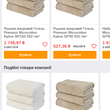
Рушник махровий Готель
Рушник махровий Готель
Набі
Premium Microcotton
Premium Microcotton
Micr
Kahve 90*150 550 г/м²
Kahve 50*90 550 г/м²
50*9
1 749,97
1 6
₴
527,36
₴
602,55 ₴
2 187,72 ₴
2 195
Купити
Купити
Подібні товари компанії