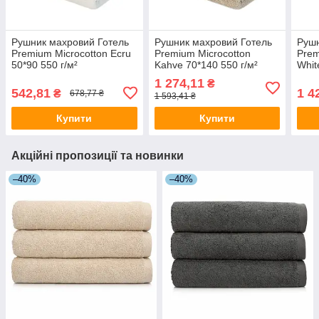
Рушник махровий Готель
Рушник махровий Готель
Рушн
Premium Microcotton Ecru
Premium Microcotton
Prem
50*90 550 г/м²
Kahve 70*140 550 г/м²
Whit
1 274,11
₴
542,81
1 4
₴
678,77 ₴
1 593,41 ₴
Купити
Купити
Акційні пропозиції та новинки
–40%
–40%