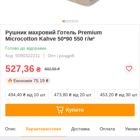
Рушник махровий Готель Premium
Microcotton Kahve 50*90 550 г/м²
Готово до відправки
Код: 5090322211
Опт і роздріб
527,36
₴
602,55 ₴
Економія
75.19 ₴
494,40 ₴
від 10 шт.
473,80 ₴
від 20 шт.
453,20 ₴
від 30 шт.
Купити
Опис
Характеристики
Доставка
Оплата
Умови 