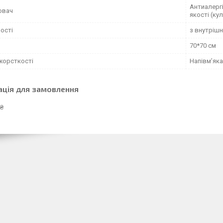
Антиалергі
ювач
якості (ку
ості
з внутріш
70*70 см
 жорсткості
Напівм’яка
ація для замовлення
 ₴