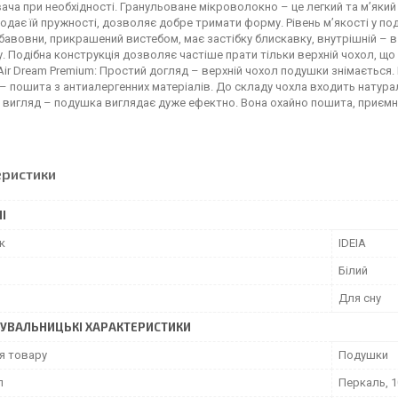
ча при необхідності. Гранульоване мікроволокно – це легкий та м’яки
одає їй пружності, дозволяє добре тримати форму. Рівень м’якості у п
 бавовни, прикрашений вистебом, має застібку блискавку, внутрішній – 
. Подібна конструкція дозволяє частіше прати тільки верхній чохол, щ
ir Dream Premium: Простий догляд – верхній чохол подушки знімається
– пошита з антиалергенних матеріалів. До складу чохла входить натура
 вигляд – подушка виглядає дуже ефектно. Вона охайно пошита, приємн
еристики
І
к
IDEIA
Білий
Для сну
УВАЛЬНИЦЬКІ ХАРАКТЕРИСТИКИ
я товару
Подушки
л
Перкаль, 