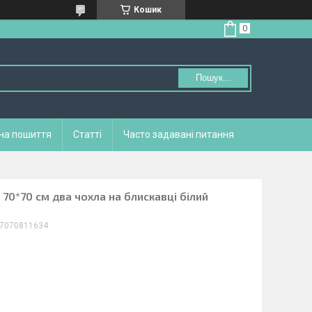
Кошик
Пошук...
 на пошиття
Статті
Часто задавані питання
70*70 см два чохла на блискавці білий
7070811634