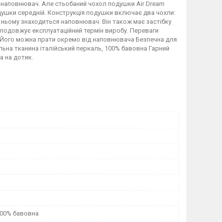
й наповнювач. Але стьобаний чохол подушки Air Dream
одушки середній. Конструкція подушки включає два чохли:
в ньому знаходиться наповнювач. Він також має застібку
о подовжує експлуатаційний термін виробу. Переваги
. Його можна прати окремо від наповнювача Безпечна для
льна тканина італійський перкаль, 100% бавовна Гарний
а на дотик.
100% бавовна