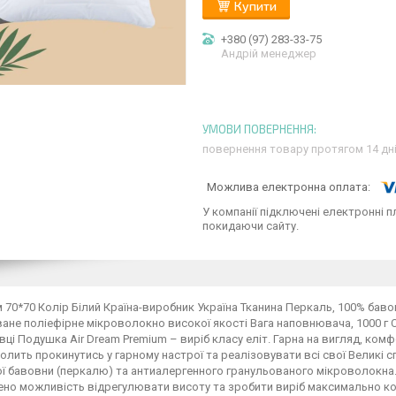
Купити
+380 (97) 283-33-75
Андрій менеджер
повернення товару протягом 14 дн
У компанії підключені електронні п
покидаючи сайту.
м 70*70 Колір Білий Країна-виробник Україна Тканина Перкаль, 100% ба
ане поліефірне мікроволокно високої якості Вага наповнювача, 1000 г
вці Подушка Air Dream Premium – виріб класу еліт. Гарна на вигляд, ком
олить прокинутись у гарному настрої та реалізовувати всі свої Великі 
ої бавовни (перкалю) та антиалергенного гранульованого мікроволокна.
ено можливість відрегулювати висоту та зробити виріб максимально ко