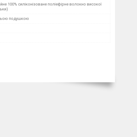
йне 100% силіконізоване поліефірне волокно високої
льки)
ньою подушкою