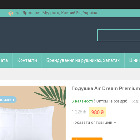
ул. Ярослава Мудрого, Кривий Ріг, Україна
лата
Контакти
Брендування на рушниках, халатах
Ціни
Подушка Air Dream Premium 
В наявності
Оптом і в роздріб
Код:
980 ₴
1 225 ₴
Показати оптові ціни