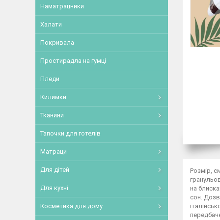
Наматрацники
Халати
Покривала
Простирадла на гумці
Пледи
Килимки
Тканини
Тапочки для готелів
Матраци
Для дітей
Розмір, с
гранульов
Для кухні
на блиска
сон. Дозв
італійськ
Косметика для дому
передбач