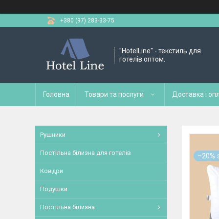
+380 (97) 283-33-75
"HotelLine" - текстиль для
готелів оптом.
Головна
Товари та послуги
Доставка і оп
Рушники
Постільна білизна для готелів
–20%
Ковдри
Подушки
Постільна білизна