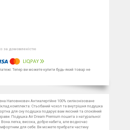
ів
за домовленістю
латежі. Тепер ви можете купити будь-який товар не
вовна Наповнювач Антиалергійне 100% силіконізоване
 Склад комплекта: Стьобаний чохол та внутрішня подушка
фортна для сну подушка подарує вам якісний та спокійний
справи. Подушка Air Dream Premium пошита з натуральної
 Вона легка, висока, добре набита, але водночас
мфортним для себе. Ви можете прибрати частину