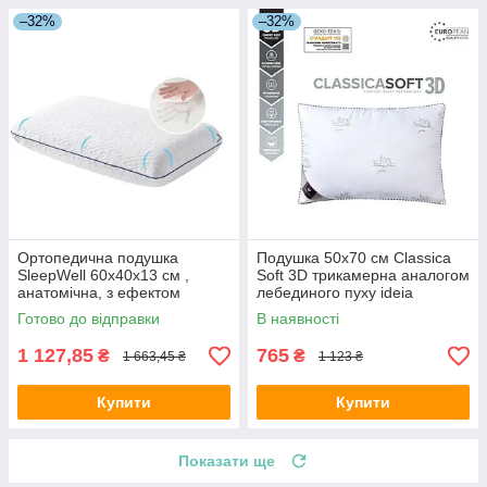
–32%
–32%
Ортопедична подушка
Подушка 50х70 см Classica
SleepWell 60х40х13 см ,
Soft 3D трикамерна аналогом
анатомічна, з ефектом
лебединого пуху ideia
пам'яті, для сну на боці,
Готово до відправки
В наявності
спині та животі
1 127,85
765
₴
₴
1 663,45 ₴
1 123 ₴
Купити
Купити
Показати ще