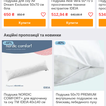
Подушка для сну Air
Подушка Aloe Vera 50*70 з
Поду
Dream Exclusive 50х70 см
просоченням тканини
орто
біла
екстрактом IDEIA
прос
екст
650
512,94
534
₴
₴
850 ₴
640,66 ₴
Купити
Купити
Акційні пропозиції та новинки
–44%
–40%
Подушка NORDIC
Подушка 50x70 PREMIUM
COMFORT+ для відпочинку
внутрішньою подушкою на
та сну ТМ IDEIA 40х140 см
блискавц лебединого пуху
біла