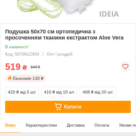
Подушка 50х70 см ортопедична з
просоченням тканини екстрактом Aloe Vera
В наявності
Код: 5070812934
Опт і роздріб
519
₴
649 ₴
Економія
130 ₴
420 ₴
від 5 шт.
410 ₴
від 10 шт.
408 ₴
від 20 шт.
Купити
Опис
Характеристики
Доставка
Оплата
Умови п