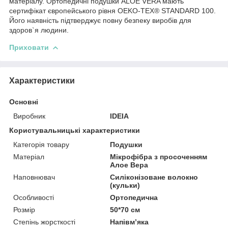
матеріалу. Ортопедичні подушки ALOE VERA мають
сертифікат європейського рівня OEKO-TEX® STANDARD 100.
Його наявність підтверджує повну безпеку виробів для
здоров`я людини.
Приховати
Характеристики
Основні
Виробник
IDEIA
Користувальницькі характеристики
Категорія товару
Подушки
Матеріал
Мікрофібра з просоченням
Алое Вера
Наповнювач
Силіконізоване волокно
(кульки)
Особливості
Ортопедична
Розмір
50*70 см
Степінь жорсткості
Напівм’яка