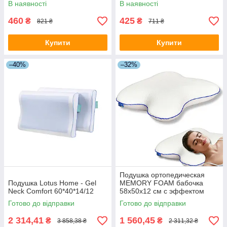
В наявності
В наявності
460
425
₴
₴
821 ₴
711 ₴
Купити
Купити
–40%
–32%
Подушка ортопедическая
Подушка Lotus Home - Gel
MEMORY FOAM бабочка
Neck Comfort 60*40*14/12
58х50х12 см с эффектом
памяти
Готово до відправки
Готово до відправки
2 314,41
1 560,45
₴
₴
3 858,38 ₴
2 311,32 ₴