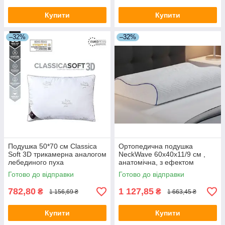
Купити
Купити
–32%
–32%
Подушка 50*70 см Classica
Ортопедична подушка
Soft 3D трикамерна аналогом
NeckWave 60х40х11/9 см ,
лебединого пуха
анатомічна, з ефектом
пам'яті, для сну на боці,
Готово до відправки
Готово до відправки
спині та животі
782,80
1 127,85
₴
₴
1 156,69 ₴
1 663,45 ₴
Купити
Купити