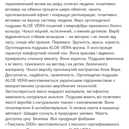
терапевтичний вплив на шкіру сплячої людини: позитивно
впливає на обмінні процеси шкіри обличчя; чинить
протизапальний ефект і покращує регенерацію; позитивно
впливає на імунну систему людини. Верх ортопедичної
подушки ALOE VERA пошитий з мікрофібри приємного білого
кольору. Чохол міцний, естетичний, з ніжним дотиком. Виріб
відрізняється стійким кольором – не вигоряє і не линяє від
часу, сонця або прання. Переваги: Зручність, краса, користь.
Ортопедична подушка ALOE VERA зручна. Її конструкція
гарантує комфортний нічний сон. Вона красива і відмінно
прикрасить спальну кімнату. Вона корисна. Подушка виконана
з м`якого, приємного на вигляд і на дотик, безпечного
матеріалу. Чохол виробу просякнутий екстрактом Алое Вера.
Доступність, надійність, практичність. Ортопедичні подушки
ALOE VERA виготовляються українським підприємством з
використанням сучасних виробничих технологій.
Застосовуються якісні недорогі матеріали, які ефектно
замінюють натуральні аналоги. Подушки мають всі позитивні
якості виробів з натуральних тканин і наповнювачів. Вони
гіпоалергенні й антибактеріальні. Їх можна прати в машинці-
автоматі. Швидко сохнуть в природних умовах. Мають
доступну ціну. Безпека. Вся продукція фабрики
«Текстиль-2000» виготовляється з якісного сертифікованого