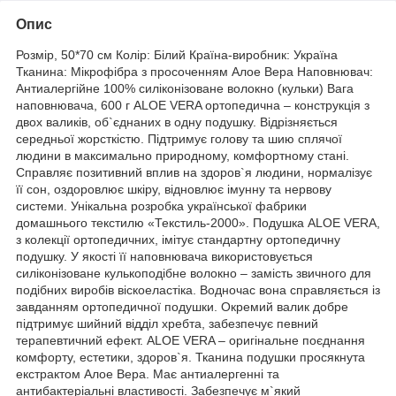
Опис
Розмір, 50*70 см Колір: Білий Країна-виробник: Україна
Тканина: Мікрофібра з просоченням Алое Вера Наповнювач:
Антиалергійне 100% силіконізоване волокно (кульки) Вага
наповнювача, 600 г ALOE VERA ортопедична – конструкція з
двох валиків, об`єднаних в одну подушку. Відрізняється
середньої жорсткістю. Підтримує голову та шию сплячої
людини в максимально природному, комфортному стані.
Справляє позитивний вплив на здоров`я людини, нормалізує
її сон, оздоровлює шкіру, відновлює імунну та нервову
системи. Унікальна розробка української фабрики
домашнього текстилю «Текстиль-2000». Подушка ALOE VERA,
з колекції ортопедичних, імітує стандартну ортопедичну
подушку. У якості її наповнювача використовується
силіконізоване кулькоподібне волокно – замість звичного для
подібних виробів віскоеластіка. Водночас вона справляється із
завданням ортопедичної подушки. Окремий валик добре
підтримує шийний відділ хребта, забезпечує певний
терапевтичний ефект. ALOE VERA – оригінальне поєднання
комфорту, естетики, здоров`я. Тканина подушки просякнута
екстрактом Алое Вера. Має антиалергенні та
антибактеріальні властивості. Забезпечує м`який