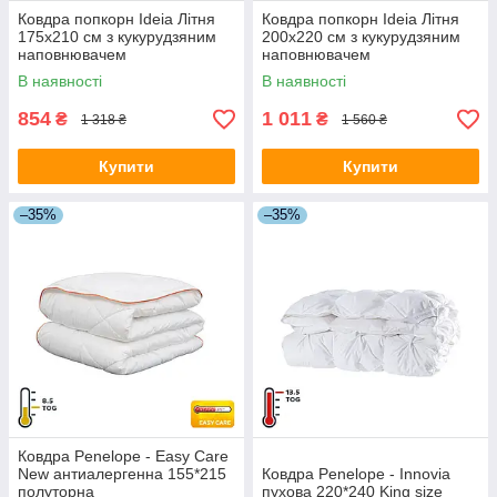
Ковдра попкорн Ideia Літня
Ковдра попкорн Ideia Літня
175х210 см з кукурудзяним
200х220 см з кукурудзяним
наповнювачем
наповнювачем
В наявності
В наявності
854
1 011
₴
₴
1 318 ₴
1 560 ₴
Купити
Купити
–35%
–35%
Ковдра Penelope - Easy Care
New антиалергенна 155*215
Ковдра Penelope - Innovia
полуторна
пухова 220*240 King size