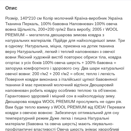
Опис
Розмір, 140*210 см Колір молочний Країна-виробник Україна
Тканина Перкаль, 100% бавовна Наповнювач 100% овеча
вовна Щільність, 200+200 гр/м2 Вага виробу, 2005 г WOOL
PREMIUM – мегатепла двошарова зимова ковдра з
натуральних матеріалів. Підійде для найхолоднішої зими. Три
в одному: Натуральна, міцна, приємна на дотик тканина
верху Натуральний, легкий і теплий наповнювач з овечої
вовни Якісний художній вистіб повторює обриси тіла, ковдра
огортає з усіх боків 100% овеча шерсть + 100% бавовна =
запорука комфортного і здорового сну. Два шари натуральної
овечої вовни: 200 г/м2 + 200 г/м2 = обсяг, тепло і легкість
Поверхня ковдри виконана з італійської цупкої бавовняної
тканини й має приємний молочний відтінок Двошаровий
наповнювач робить ковдру особливо теплою та об’ємною.
Гарантовано здоровий і міцний сон в найхолоднішу зиму.
Двошарова ковдра WOOL PREMIUM прослужить не один рік.
Вам буде тепло взимку з WOOL PREMIUM від IDEIA! Переваги
ковдри з овечою вовною: Забезпечує оптимальний для сну
температурний режим Дуже легка і пишна Натуральні
матеріали (бавовна та овеча шерсть) мають лікувально-
профілактичні властивості Овеча шерсть знімає хворобливі