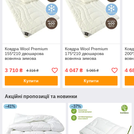
Ковдра Wool Premium
Ковдра Wool Premium
Ковд
155*210 двошарова
175*210 двошарова
200*
вовняна зимова
вовняна зимова
вовн
3 710
4 047
4 6
₴
₴
4 316 ₴
5 065 ₴
Купити
Купити
Акційні пропозиції та новинки
–41%
–37%