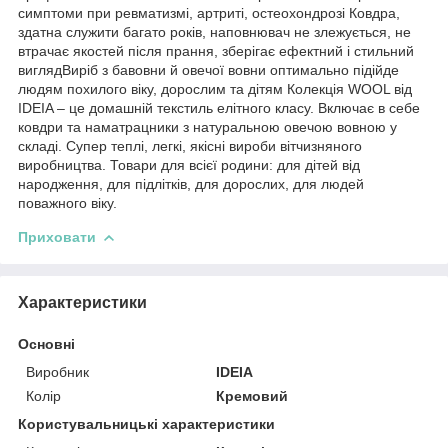
симптоми при ревматизмі, артриті, остеохондрозі Ковдра,
здатна служити багато років, наповнювач не злежується, не
втрачає якостей після прання, зберігає ефектний і стильний
виглядВиріб з бавовни й овечої вовни оптимально підійде
людям похилого віку, дорослим та дітям Колекція WOOL від
IDEIA – це домашній текстиль елітного класу. Включає в себе
ковдри та наматрацники з натуральною овечою вовною у
складі. Супер теплі, легкі, якісні вироби вітчизняного
виробництва. Товари для всієї родини: для дітей від
народження, для підлітків, для дорослих, для людей
поважного віку.
Приховати
Характеристики
Основні
Виробник
IDEIA
Колір
Кремовий
Користувальницькі характеристики