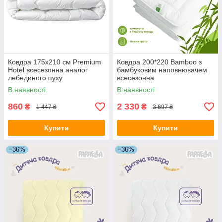
Ковдра 175х210 см Premium
Ковдра 200*220 Bamboo з
Hotel всесезонна аналог
бамбуковим наповнювачем
лебединого пуху
всесезонна
В наявності
В наявності
860
2 330
₴
₴
1 447 ₴
3 697 ₴
Купити
Купити
–36%
–36%