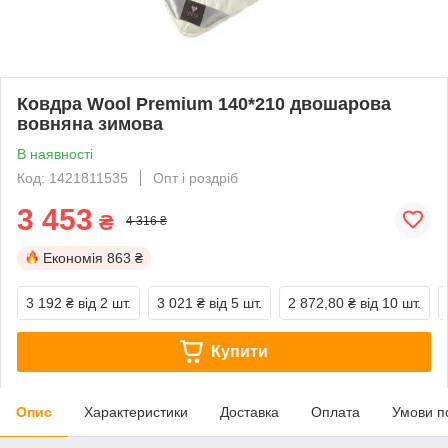
Ковдра Wool Premium 140*210 двошарова
вовняна зимова
В наявності
Код: 1421811535
Опт і роздріб
3 453
₴
4 316 ₴
Економія
863 ₴
3 192 ₴
від 2 шт.
3 021 ₴
від 5 шт.
2 872,80 ₴
від 10 шт.
Купити
Опис
Характеристики
Доставка
Оплата
Умови п