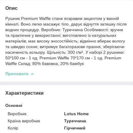
Опис
Рушник Premium Waffle стане яскравим акцентом у ванній
кімнаті. Воно легко масажує тіло, дарує відчуття затишку після
водних процедур. Виробник: Туреччина Особливості: зручне
та практичне у використанні; виготовлено із натуральних
матеріалів; має високу зносостійкість; відмінно вбирає вологу
та швидко сохне; витримує багаторазове прання, зберігаючи
насиченість кольору. Щільність: 300 г/м². У наборі 2 рушники:
50*100 см - 1 од. Premium Waffle 70*170 cм - 1 од. Premium
Waffle Склад: 80% бавовна, 20% бамбук
Приховати
Характеристики
Основні
Виробник
Lotus Home
Країна виробник
Туреччина
Колір
Гірчичний