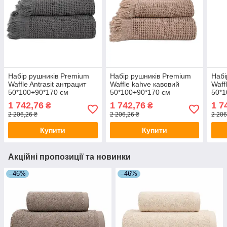
Набір рушників Premium
Набір рушників Premium
Набі
Waffle Antrasit антрацит
Waffle kahve кавовий
Waff
50*100+90*170 см
50*100+90*170 см
50*1
1 742,76
1 742,76
1 7
₴
₴
2 206,26 ₴
2 206,26 ₴
2 206
Купити
Купити
Акційні пропозиції та новинки
–46%
–46%