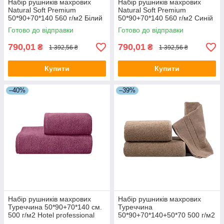
Набір рушників махрових
Набір рушників махрових
Natural Soft Premium
Natural Soft Premium
50*90+70*140 560 г/м2 Білий
50*90+70*140 560 г/м2 Синій
Готово до відправки
Готово до відправки
790,01
790,01
₴
₴
1 392,56 ₴
1 392,56 ₴
Купити
Купити
–40%
–39%
Набір рушників махрових
Набір рушників махрових
Туреччина 50*90+70*140 см.
Туреччина
500 г/м2 Hotel professional
50*90+70*140+50*70 500 г/м2
Винно-рожевий
Hotel professional Бежевий