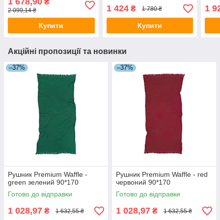
1 678,90
₴
1 424
1 9
₴
1 780 ₴
2 099,14 ₴
Купити
Купити
Акційні пропозиції та новинки
–37%
–37%
Рушник Premium Waffle -
Рушник Premium Waffle - red
green зелений 90*170
червоний 90*170
Готово до відправки
Готово до відправки
1 028,97
1 028,97
₴
₴
1 632,55 ₴
1 632,55 ₴