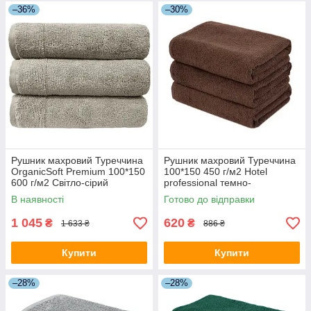
–36%
–30%
Рушник махровий Туреччина
Рушник махровий Туреччина
OrganicSoft Premium 100*150
100*150 450 г/м2 Hotel
600 г/м2 Світло-сірий
professional темно-
коричневий
В наявності
Готово до відправки
1 045
620
₴
₴
1 633 ₴
886 ₴
Купити
Купити
–28%
–28%