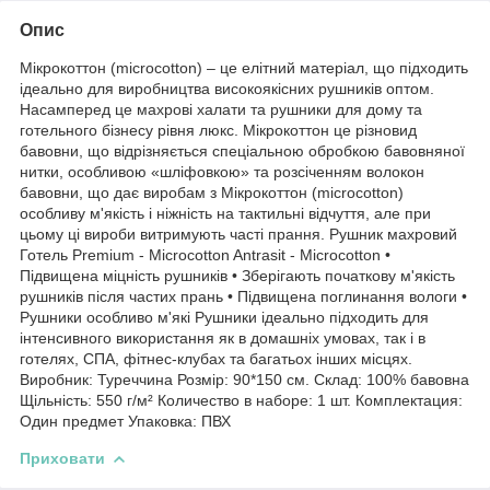
Опис
Мікрокоттон (microcotton) – це елітний матеріал, що підходить
ідеально для виробництва високоякісних рушників оптом.
Насамперед це махрові халати та рушники для дому та
готельного бізнесу рівня люкс. Мікрокоттон це різновид
бавовни, що відрізняється спеціальною обробкою бавовняної
нитки, особливою «шліфовкою» та розсіченням волокон
бавовни, що дає виробам з Мікрокоттон (microcotton)
особливу м'якість і ніжність на тактильні відчуття, але при
цьому ці вироби витримують часті прання. Рушник махровий
Готель Premium - Microcotton Antrasit - Microcotton •
Підвищена міцність рушників • Зберігають початкову м'якість
рушників після частих прань • Підвищена поглинання вологи •
Рушники особливо м'які Рушники ідеально підходить для
інтенсивного використання як в домашніх умовах, так і в
готелях, СПА, фітнес-клубах та багатьох інших місцях.
Виробник: Туреччина Розмір: 90*150 см. Склад: 100% бавовна
Щільність: 550 г/м² Количество в наборе: 1 шт. Комплектация:
Один предмет Упаковка: ПВХ
Приховати