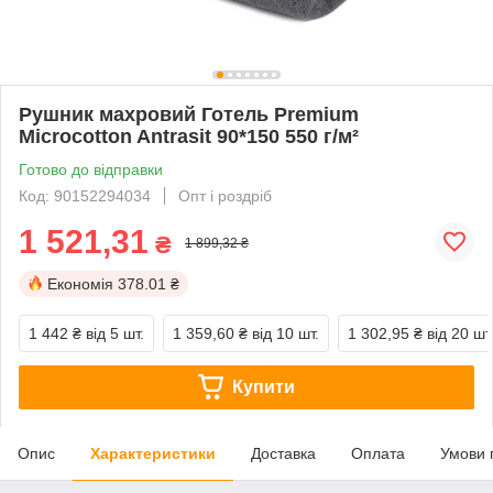
Рушник махровий Готель Premium
Microcotton Antrasit 90*150 550 г/м²
Готово до відправки
Код: 90152294034
Опт і роздріб
1 521,31
₴
1 899,32 ₴
Економія
378.01 ₴
1 442 ₴
від 5 шт.
1 359,60 ₴
від 10 шт.
1 302,95 ₴
від 20 шт
Купити
Опис
Характеристики
Доставка
Оплата
Умови 