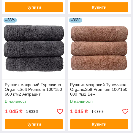
Купити
Купити
–36%
–36%
Рушник махровий Туреччина
Рушник махровий Туреччина
OrganicSoft Premium 100*150
OrganicSoft Premium 100*150
600 г/м2 Антрацит
600 г/м2 Беж
В наявності
В наявності
1 045
1 045
₴
₴
1 633 ₴
1 633 ₴
Купити
Купити