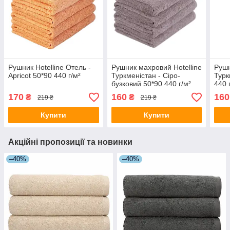
Рушник Hotelline Отель -
Рушник махровий Hotelline
Рушн
Apricot 50*90 440 г/м²
Туркменістан - Сіро-
Турк
бузковий 50*90 440 г/м²
440 
170
160
160
₴
₴
219 ₴
219 ₴
Купити
Купити
Акційні пропозиції та новинки
–40%
–40%