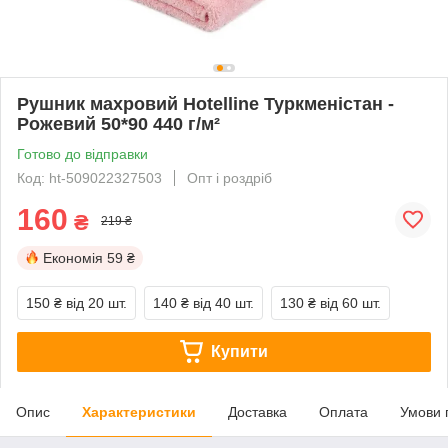
Рушник махровий Hotelline Туркменістан -
Рожевий 50*90 440 г/м²
Готово до відправки
Код: ht-509022327503
Опт і роздріб
160
₴
219 ₴
Економія
59 ₴
150 ₴
від 20 шт.
140 ₴
від 40 шт.
130 ₴
від 60 шт.
Купити
Опис
Характеристики
Доставка
Оплата
Умови 