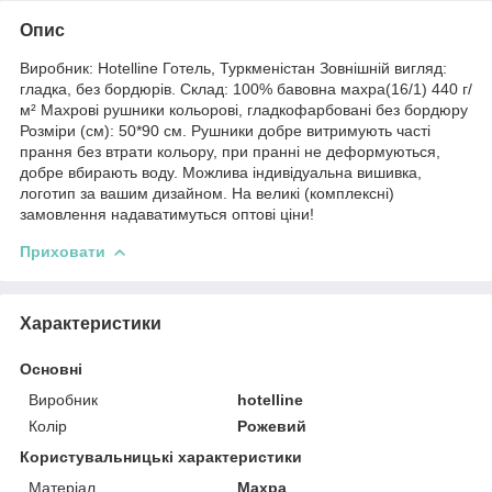
Опис
Виробник: Hotelline Готель, Туркменістан Зовнішній вигляд:
гладка, без бордюрів. Склад: 100% бавовна махра(16/1) 440 г/
м² Махрові рушники кольорові, гладкофарбовані без бордюру
Розміри (см): 50*90 см. Рушники добре витримують часті
прання без втрати кольору, при пранні не деформуються,
добре вбирають воду. Можлива індивідуальна вишивка,
логотип за вашим дизайном. На великі (комплексні)
замовлення надаватимуться оптові ціни!
Приховати
Характеристики
Основні
Виробник
hotelline
Колір
Рожевий
Користувальницькі характеристики
Матеріал
Махра