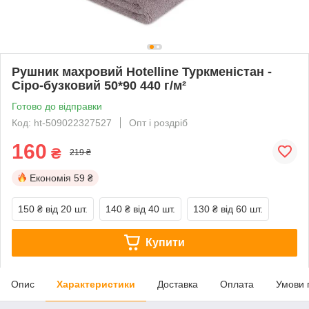
Рушник махровий Hotelline Туркменістан -
Сіро-бузковий 50*90 440 г/м²
Готово до відправки
Код: ht-509022327527
Опт і роздріб
160
₴
219 ₴
Економія
59 ₴
150 ₴
від 20 шт.
140 ₴
від 40 шт.
130 ₴
від 60 шт.
Купити
Опис
Характеристики
Доставка
Оплата
Умови 