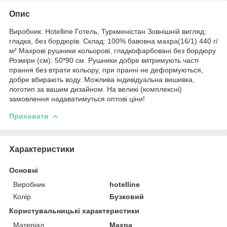
Опис
Виробник: Hotelline Готель, Туркменістан Зовнішній вигляд:
гладка, без бордюрів. Склад: 100% бавовна махра(16/1) 440 г/
м² Махрові рушники кольорові, гладкофарбовані без бордюру
Розміри (см): 50*90 см. Рушники добре витримують часті
прання без втрати кольору, при пранні не деформуються,
добре вбирають воду. Можлива індивідуальна вишивка,
логотип за вашим дизайном. На великі (комплексні)
замовлення надаватимуться оптові ціни!
Приховати
Характеристики
Основні
Виробник
hotelline
Колір
Бузковий
Користувальницькі характеристики
Матеріал
Махра