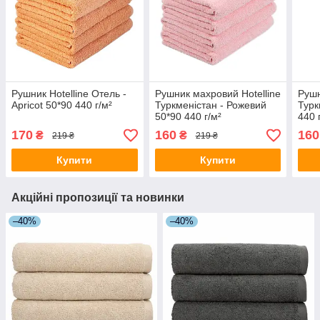
Рушник Hotelline Отель -
Рушник махровий Hotelline
Рушн
Apricot 50*90 440 г/м²
Туркменістан - Рожевий
Турк
50*90 440 г/м²
440 
170
160
160
₴
₴
219 ₴
219 ₴
Купити
Купити
Акційні пропозиції та новинки
–40%
–40%