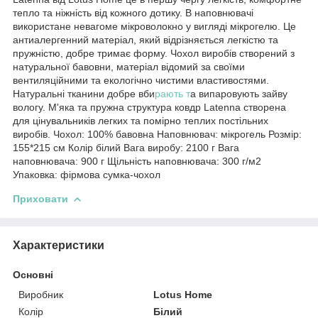
тепло та ніжність від кожного дотику. В наповнювачі
використане невагоме мікроволокно у вигляді мікрогелю. Це
антиалергенний матеріал, який відрізняється легкістю та
пружністю, добре тримає форму. Чохол виробів створений з
натуральної бавовни, матеріал відомий за своїми
вентиляційними та екологічно чистими властивостями.
Натуральні тканини добре вби
рають т
а випаровують зайву
вологу. М'яка та пружна структура ковдр Latenna створена
для цінувальників легких та помірно теплих постільних
виробів. Чохол: 100% бавовна Наповнювач: мікрогель Розмір:
155*215 см Колір білий Вага виробу: 2100 г Вага
наповнювача: 900 г Щільність наповнювача: 300 г/м2
Упаковка: фірмова сумка-чохол
Приховати
Характеристики
Основні
Виробник
Lotus Home
Колір
Білий