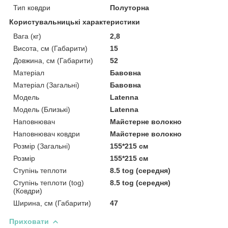
Тип ковдри
Полуторна
Користувальницькі характеристики
Вага (кг)
2,8
Висота, см (Габарити)
15
Довжина, см (Габарити)
52
Матеріал
Бавовна
Матеріал (Загальні)
Бавовна
Мoдель
Latenna
Модель (Близькі)
Latenna
Наповнювач
Майстерне волокно
Наповнювач ковдри
Майстерне волокно
Розмір (Загальні)
155*215 см
Розмір
155*215 см
Ступінь теплоти
8.5 tog (середня)
Ступінь теплоти (tog)
8.5 tog (середня)
(Ковдри)
Ширина, см (Габарити)
47
Приховати