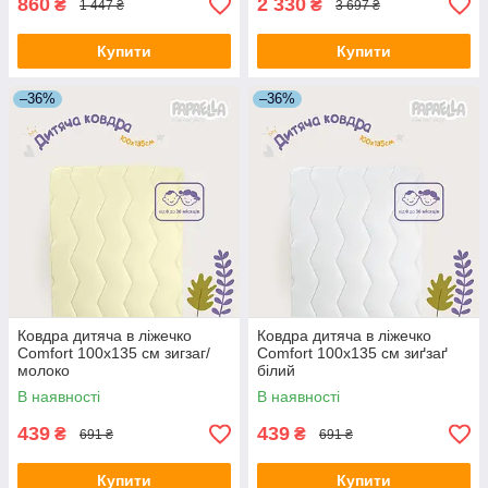
860
2 330
₴
₴
1 447 ₴
3 697 ₴
Купити
Купити
–36%
–36%
Ковдра дитяча в ліжечко
Ковдра дитяча в ліжечко
Comfort 100х135 см зигзаг/
Comfort 100х135 см зиґзаґ
молоко
білий
В наявності
В наявності
439
439
₴
₴
691 ₴
691 ₴
Купити
Купити