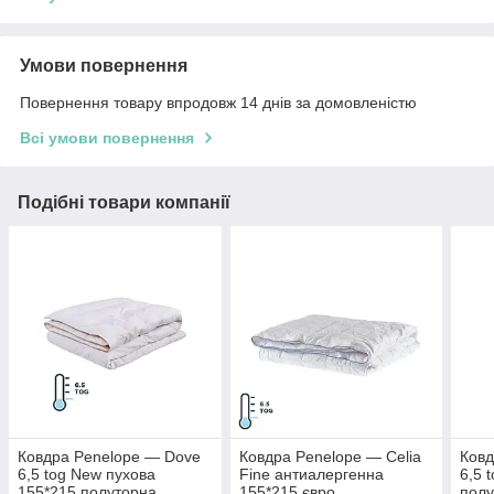
Умови повернення
Повернення товару впродовж 14 днів за домовленістю
Всі умови повернення
Подібні товари компанії
Ковдра Penelope — Dove
Ковдра Penelope — Celia
Ковд
6,5 tog New пухова
Fine антиалергенна
6,5 
155*215 полуторна
155*215 євро
полу