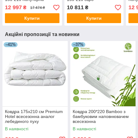
12 997
10 811
12 
₴
₴
17 474 ₴
Купити
Купити
Акційні пропозиції та новинки
–41%
–37%
Ковдра 175х210 см Premium
Ковдра 200*220 Bamboo з
Hotel всесезонна аналог
бамбуковим наповнювачем
лебединого пуху
всесезонна
В наявності
В наявності