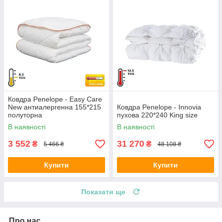
Ковдра Penelope - Easy Care
New антиалергенна 155*215
Ковдра Penelope - Innovia
полуторна
пухова 220*240 King size
В наявності
В наявності
3 552
31 270
₴
₴
5 466 ₴
48 108 ₴
Купити
Купити
Показати ще
Про нас