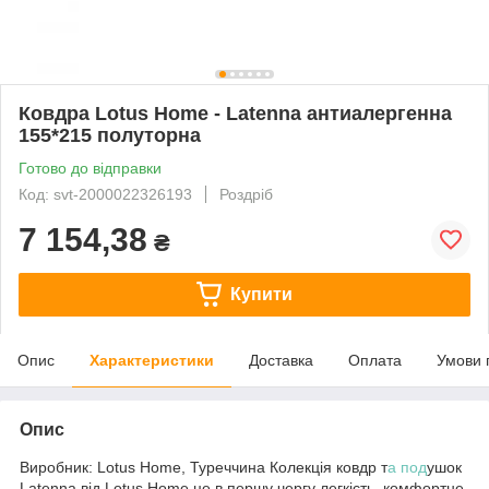
Ковдра Lotus Home - Latenna антиалергенна
155*215 полуторна
Готово до відправки
Код: svt-2000022326193
Роздріб
7 154,38
₴
Купити
Опис
Характеристики
Доставка
Оплата
Умови 
Опис
Виробник: Lotus Home, Туреччина Колекція ковдр т
а под
ушок
Latenna від Lotus Home це в першу чергу легкість, комфортне