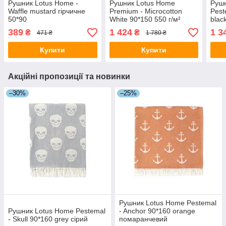
Рушник Lotus Home -
Рушник Lotus Home
Рушн
Waffle mustard гірчичне
Premium - Microcotton
Pest
50*90
White 90*150 550 г/м²
blac
389
1 424
1 3
₴
₴
471 ₴
1 780 ₴
Купити
Купити
Акційні пропозиції та новинки
–30%
–25%
Рушник Lotus Home Pestemal
Рушник Lotus Home Pestemal
- Anchor 90*160 orange
- Skull 90*160 grey сірий
помаранчевий