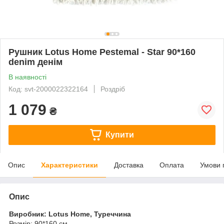
Рушник Lotus Home Pestemal - Star 90*160
denim денім
В наявності
Код: svt-2000022322164
Роздріб
1 079
₴
Купити
Опис
Характеристики
Доставка
Оплата
Умови 
Опис
Виробник: Lotus Home, Туреччина
Розмір: 90*160 см