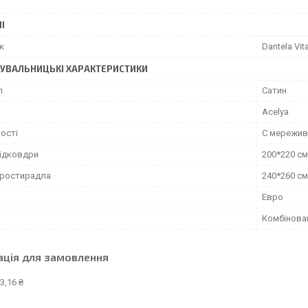
І
к
Dantela Vit
УВАЛЬНИЦЬКІ ХАРАКТЕРИСТИКИ
л
Сатин
Acelya
ості
С мережи
підковдри
200*220 см
простирадла
240*260 см
Евро
Комбінова
ація для замовлення
3,16 ₴