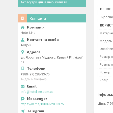
Аксесуари для ванної кімнати
ОСНОВН
Виробни
Контакти
КОРИСТ
Hotel Line
Матеріа
Мoдель
Андрій
Особлив
Розмір 
ул. Ярослава Мудрого, Кривий Ріг, Украї
на
Розмір 
Розмір
+380 (97) 283-33-75
Андрій менеджер
Колір
info@hotelline.com.ua
Інформ
Ціна:
7 59
https://m.me/+380972833375