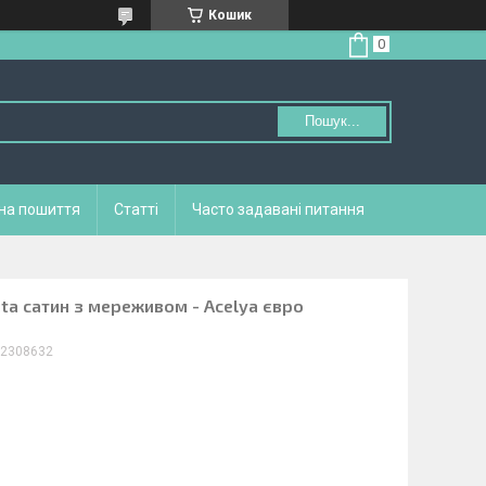
Кошик
Пошук...
 на пошиття
Статті
Часто задавані питання
ita сатин з мереживом - Acelya євро
22308632