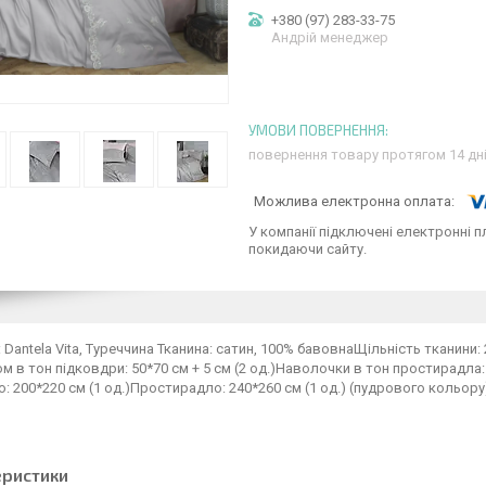
+380 (97) 283-33-75
Андрій менеджер
повернення товару протягом 14 дн
У компанії підключені електронні п
покидаючи сайту.
 Dantela Vita, Туреччина Тканина: сатин, 100% бавовнаЩільність тканини
 в тон підковдри: 50*70 см + 5 см (2 од.)Наволочки в тон простирадла:
 200*220 см (1 од.)Простирадло: 240*260 см (1 од.) (пудрового кольор
еристики