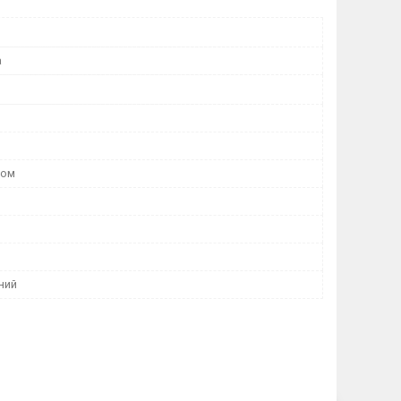
a
вом
ний