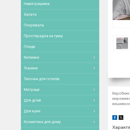
Наматрацники
Халати
Покривала
Простирадла на гумці
Пледи
Килимки
Тканини
Тапочки для готелів
Матраци
Виробник:
мереживом
Для дітей
вишивкою:
Для кухні
Косметика для дому
Характ