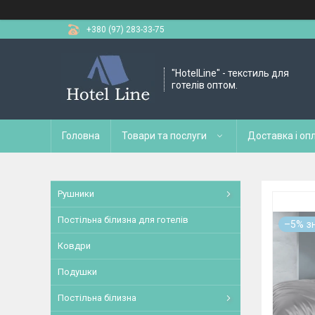
+380 (97) 283-33-75
"HotelLine" - текстиль для
готелів оптом.
Головна
Товари та послуги
Доставка і оп
Рушники
Постільна білизна для готелів
–5%
Ковдри
Подушки
Постільна білизна