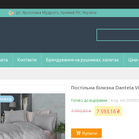
ул. Ярослава Мудрого, Кривий Ріг, Україна
лата
Контакти
Брендування на рушниках, халатах
Ціни
Постільна білизна Dantela V
Готово до відправки
Код:
svt-20000
7 593,16 ₴
7 993,83 ₴
Купити