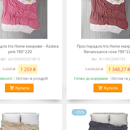
ло Iris Home махрове - Azalea
Простирадло Iris Home махр
pink 190*220
Renaissance rose 190*2
svt-2000022314510
ht-19022080792
1 259 ₴
1 348,27 ₴
1 399 ₴
1 498,65 ₴
Оптом і в роздріб
Оптом і в
явності
Готово до відправки
Купити
Купити
–25%