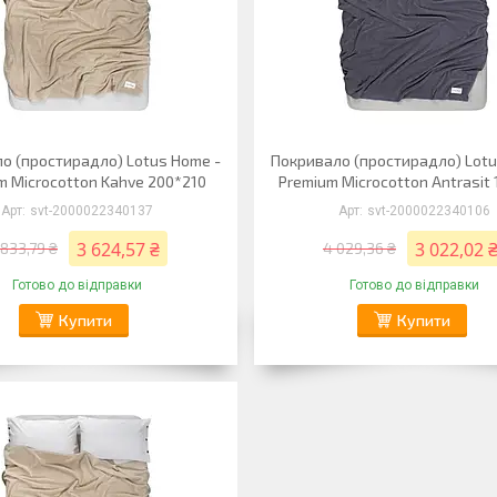
о (простирадло) Lotus Home -
Покривало (простирадло) Lotu
m Microcotton Kahve 200*210
Premium Microcotton Antrasit
svt-2000022340137
svt-2000022340106
3 624,57 ₴
3 022,02 
 833,79 ₴
4 029,36 ₴
Готово до відправки
Готово до відправки
Купити
Купити