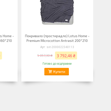
s Home -
Покривало (простирадло) Lotus Home -
 160*210
Premium Microcotton Antrasit 200*210
svt-2000022340113
₴
3 792,46 ₴
5 057,30 ₴
Готово до відправки
Купити