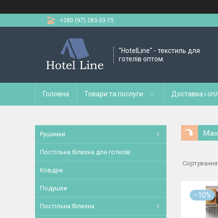
+380 (97) 283-33-75
"HotelLine" - текстиль для
готелів оптом.
Головна
Товари та послуги
Доставка і оп
Мах
Рушники
Постільна білизна для готелів
Ковдри
Подушки
–10%
Постільна білизна