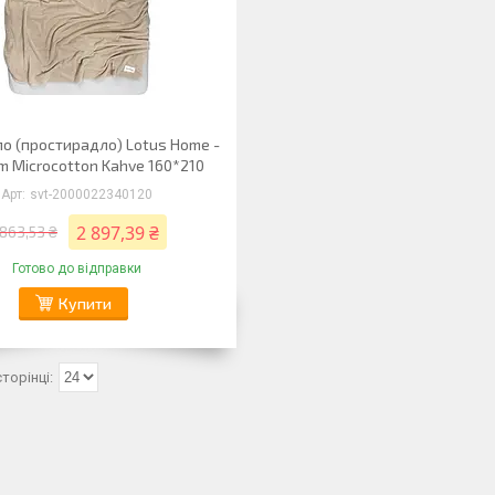
о (простирадло) Lotus Home -
m Microcotton Kahve 160*210
svt-2000022340120
2 897,39 ₴
 863,53 ₴
Готово до відправки
Купити