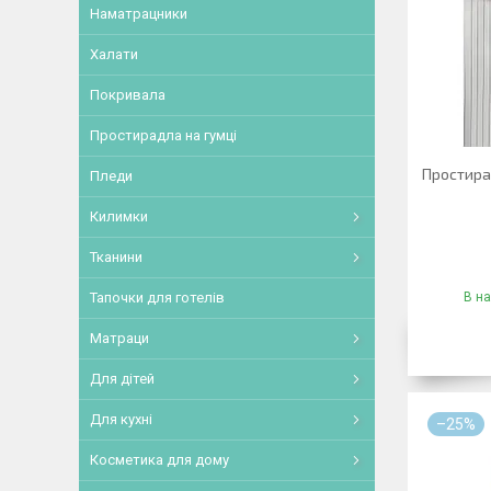
Наматрацники
Халати
Покривала
Простирадла на гумці
Простирад
Пледи
Килимки
Тканини
Тапочки для готелів
В на
Матраци
Для дітей
Для кухні
–25%
Косметика для дому