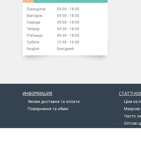
Понеділок
09:00
18:00
Вівторок
09:00
18:00
Середа
09:00
18:00
Четвер
09:00
18:00
Пʼятниця
09:00
18:00
Субота
10:00
16:00
Неділя
Вихідний
ИНФОРМАЦИЯ
СТАТТІ КО
Умови доставки та оплати
Ціни на 
Повернення та обмін
Махрові 
Часто з
Оптові ц