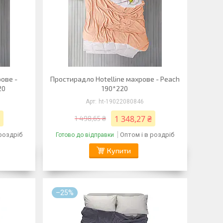
ове -
Простирадло Hotelline махрове - Peach
20
190*220
ht-19022080846
1 348,27 ₴
1 498,65 ₴
 роздріб
Оптом і в роздріб
Готово до відправки
Купити
–25%