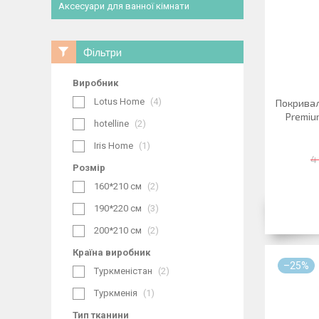
Аксесуари для ванної кімнати
Фільтри
Виробник
Lotus Home
4
Покривал
Premiu
hotelline
2
Iris Home
1
4
Розмір
160*210 см
2
190*220 см
3
200*210 см
2
Країна виробник
–25%
Туркменістан
2
Туркменія
1
Тип тканини