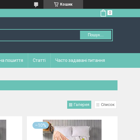
Кошик
Пошук...
 на пошиття
Статті
Часто задавані питання
Галерея
Список
–10%