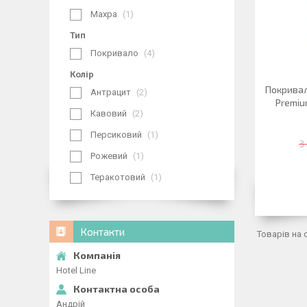
Махра
1
Тип
Покривало
4
Колір
Покривал
Антрацит
2
Premiu
Кавовий
2
Персиковий
1
3
Рожевий
1
Теракотовий
1
Контакти
Hotel Line
Андрій