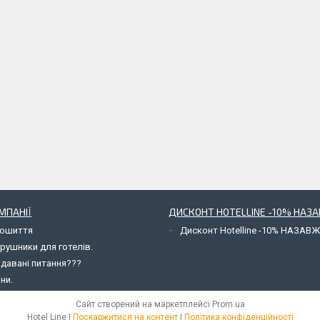
МПАНІЇ
ДИСКОНТ HOTELLINE -10% НАЗ
пошиття
Дисконт Hotelline -10% НАЗАВ
рушники для готелів.
адавані питання???
іни.
Сайт створений на маркетплейсі
Prom.ua
Hotel Line |
Поскаржитися на контент
|
Політика конфіденційності