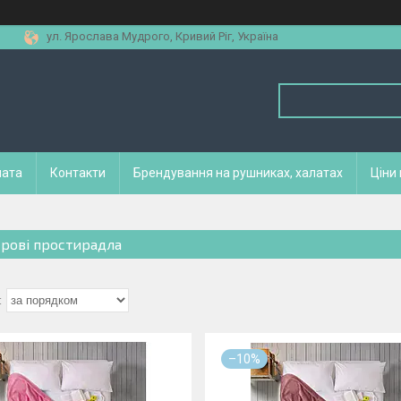
ул. Ярослава Мудрого, Кривий Ріг, Україна
лата
Контакти
Брендування на рушниках, халатах
Ціни
рові простирадла
–10%